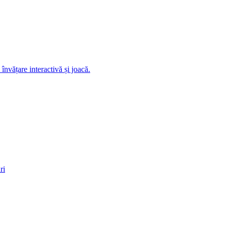
nvățare interactivă și joacă.
ri