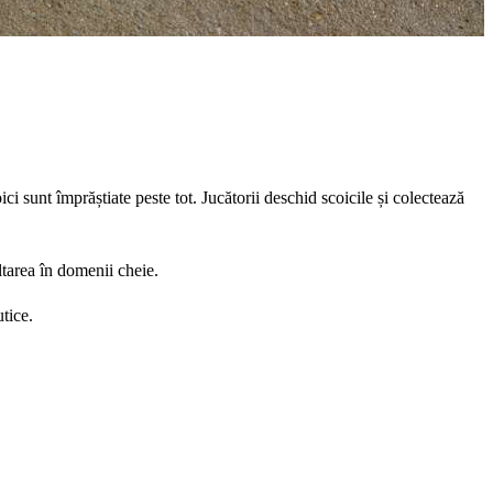
ci sunt împrăștiate peste tot. Jucătorii deschid scoicile și colectează
oltarea în domenii cheie.
tice.