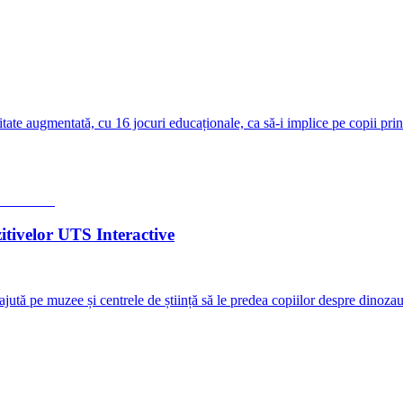
te augmentată, cu 16 jocuri educaționale, ca să-i implice pe copii prin î
itivelor UTS Interactive
jută pe muzee și centrele de știință să le predea copiilor despre dinozau