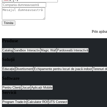
Trimite
Prin apăsa
Produse
Catalog
Sandbox Interactiv
Magic Wall
Pardoseală Interactivă
Soluții
Educație
Divertisment
Echipamente pentru locuri de joacă indoor
Terenuri d
Software
Pentru Clienți
Jocuri
Aplicații Mobile
Servicii
Program Trade-In
Calculator ROI
UTS Connect