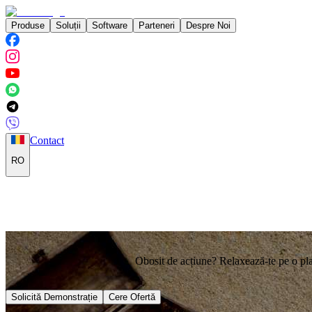
Produse
Soluții
Software
Parteneri
Despre Noi
Contact
RO
Obosit de acțiune? Relaxează-te pe o plaj
Solicită Demonstrație
Cere Ofertă