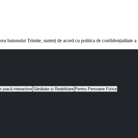
rea butonului Trimite, sunteți de acord cu politica de confidențialitate 
e joacă interactive
Sănătate și Reabilitare
Pentru Persoane Fizice