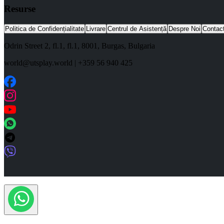
Resurse
Politica de Confidențialitate
Livrare
Centrul de Asistență
Despre Noi
Contac
Odrin Street 2, fl.1
, fl.1,
8001
,
Burgas
,
Bulgaria
world@utsplay.world
|
+359 56 940 425