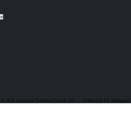
te
© 2026 Universal Terminal System, Ltd. — Fabricat în UE (Bulgaria)