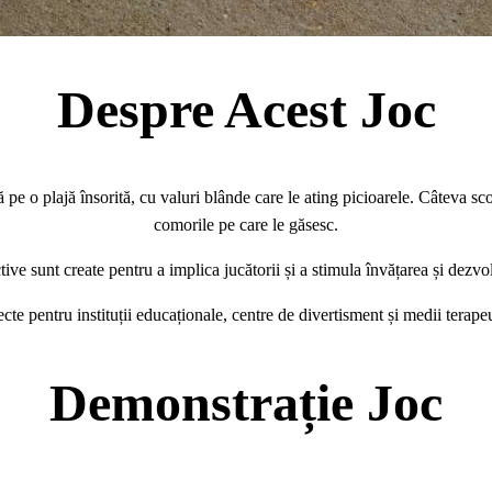
Despre Acest Joc
 pe o plajă însorită, cu valuri blânde care le ating picioarele. Câteva scoi
comorile pe care le găsesc.
tive sunt create pentru a implica jucătorii și a stimula învățarea și dezv
ecte pentru instituții educaționale, centre de divertisment și medii terapeu
Demonstrație Joc