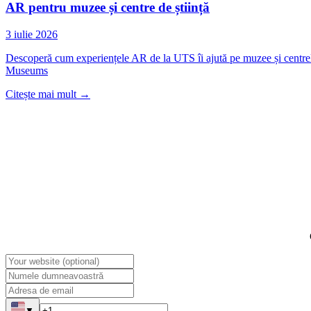
AR pentru muzee și centre de știință
3 iulie 2026
Descoperă cum experiențele AR de la UTS îi ajută pe muzee și centrele d
Museums
Citește mai mult
→
▼