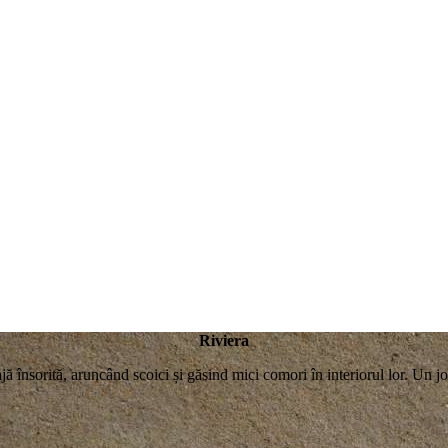
Riviera
ă însorită, aruncând scoici și găsind mici comori în interiorul lor. Un joc