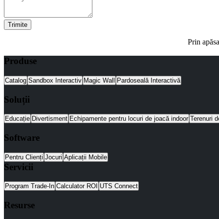
Trimite
Prin apăsa
Produse
Catalog
Sandbox Interactiv
Magic Wall
Pardoseală Interactivă
Soluții
Educație
Divertisment
Echipamente pentru locuri de joacă indoor
Terenuri d
Software
Pentru Clienți
Jocuri
Aplicații Mobile
Servicii
Program Trade-In
Calculator ROI
UTS Connect
Resurse