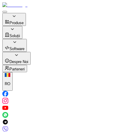
Produse
Soluții
Software
Despre Noi
Parteneri
RO