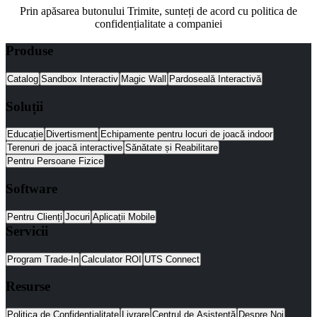
Prin apăsarea butonului Trimite, sunteți de acord cu politica de
confidențialitate a companiei
Produse
Catalog
Sandbox Interactiv
Magic Wall
Pardoseală Interactivă
Soluții
Educație
Divertisment
Echipamente pentru locuri de joacă indoor
Terenuri de joacă interactive
Sănătate și Reabilitare
Pentru Persoane Fizice
Software
Pentru Clienți
Jocuri
Aplicații Mobile
Servicii
Program Trade-In
Calculator ROI
UTS Connect
Resurse
Politica de Confidențialitate
Livrare
Centrul de Asistență
Despre Noi