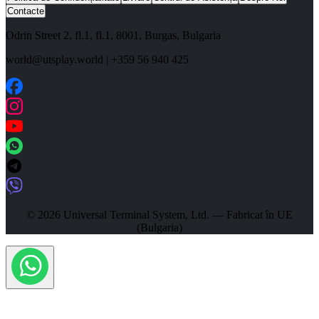
Contacte
Odrin Street 2, fl.1
, fl.1,
8001
,
Burgas
,
Bulgaria
world@utsplay.world
|
+359 56 940 425
© 2026 Universal Terminal System, Ltd. — Fabricat în UE
(Bulgaria)