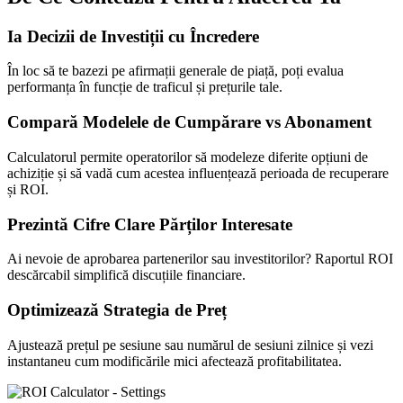
Ia Decizii de Investiții cu Încredere
În loc să te bazezi pe afirmații generale de piață, poți evalua
performanța în funcție de traficul și prețurile tale.
Compară Modelele de Cumpărare vs Abonament
Calculatorul permite operatorilor să modeleze diferite opțiuni de
achiziție și să vadă cum acestea influențează perioada de recuperare
și ROI.
Prezintă Cifre Clare Părților Interesate
Ai nevoie de aprobarea partenerilor sau investitorilor? Raportul ROI
descărcabil simplifică discuțiile financiare.
Optimizează Strategia de Preț
Ajustează prețul pe sesiune sau numărul de sesiuni zilnice și vezi
instantaneu cum modificările mici afectează profitabilitatea.