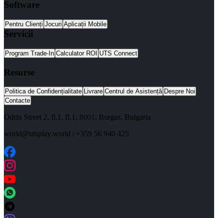
Software
Pentru Clienți
Jocuri
Aplicații Mobile
Servicii
Program Trade-In
Calculator ROI
UTS Connect
Resurse
Politica de Confidențialitate
Livrare
Centrul de Asistență
Despre Noi
Contacte
Odrin Street 2, fl.1
, fl.1,
8001
,
Burgas
,
Bulgaria
world@utsplay.world
|
+359 56 940 425