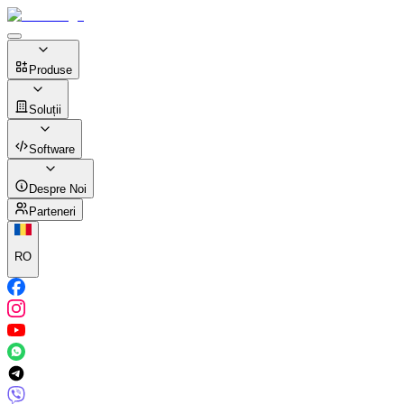
Produse
Soluții
Software
Despre Noi
Parteneri
RO