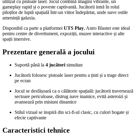
utilizat cu pistoale laser. Jocul combină imagini vibrante, un
gameplay rapid și o poveste captivantă. Jucătorii intră în rolul
piloților de luptă spațială într-un viitor îndepărtat, unde nave ostile
amenință galaxia.
Disponibil ca parte a platformei
UTS Play
, Astro Blaster este ideal
pentru centre de divertisment, expoziții, muzee interactive și alte
spații imersive.
Prezentare generală a jocului
Suportă până la
4 jucători
simultan
Jucătorii folosesc pistoale laser pentru a ținti și a trage direct
pe ecran
Jocul se desfășoară ca o călătorie spațială: jucătorii traversează
sectoare periculoase, distrug nave inamice, evită asteroizi și
avansează prin misiuni dinamice
Stilul vizual se inspiră din sci-fi-ul clasic, cu culori bogate și
efecte captivante
Caracteristici tehnice