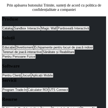
Prin apăsarea butonului Trimite, sunteți de acord cu politica de
confidențialitate a companiei
Produse
Catalog
Sandbox Interactiv
Magic Wall
Pardoseală Interactivă
Soluții
Educație
Divertisment
Echipamente pentru locuri de joacă indoor
Terenuri de joacă interactive
Sănătate și Reabilitare
Pentru Persoane Fizice
Software
Pentru Clienți
Jocuri
Aplicații Mobile
Servicii
Program Trade-In
Calculator ROI
UTS Connect
Resurse