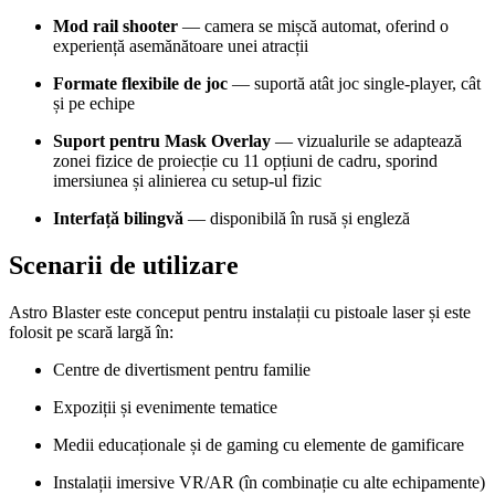
Mod rail shooter
— camera se mișcă automat, oferind o
experiență asemănătoare unei atracții
Formate flexibile de joc
— suportă atât joc single-player, cât
și pe echipe
Suport pentru Mask Overlay
— vizualurile se adaptează
zonei fizice de proiecție cu 11 opțiuni de cadru, sporind
imersiunea și alinierea cu setup-ul fizic
Interfață bilingvă
— disponibilă în rusă și engleză
Scenarii de utilizare
Astro Blaster este conceput pentru instalații cu pistoale laser și este
folosit pe scară largă în:
Centre de divertisment pentru familie
Expoziții și evenimente tematice
Medii educaționale și de gaming cu elemente de gamificare
Instalații imersive VR/AR (în combinație cu alte echipamente)