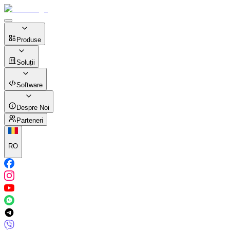
Produse
Soluții
Software
Despre Noi
Parteneri
RO