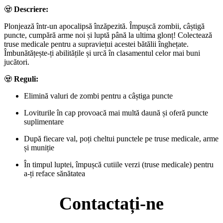
🧟
Descriere:
Plonjează într-un apocalipsă înzăpezită. Împușcă zombii, câștigă
puncte, cumpără arme noi și luptă până la ultima glonț! Colectează
truse medicale pentru a supraviețui acestei bătălii înghețate.
Îmbunătățește-ți abilitățile și urcă în clasamentul celor mai buni
jucători.
🧟
Reguli:
Elimină valuri de zombi pentru a câștiga puncte
Loviturile în cap provoacă mai multă daună și oferă puncte
suplimentare
După fiecare val, poți cheltui punctele pe truse medicale, arme
și muniție
În timpul luptei, împușcă cutiile verzi (truse medicale) pentru
a-ți reface sănătatea
Contactați-ne