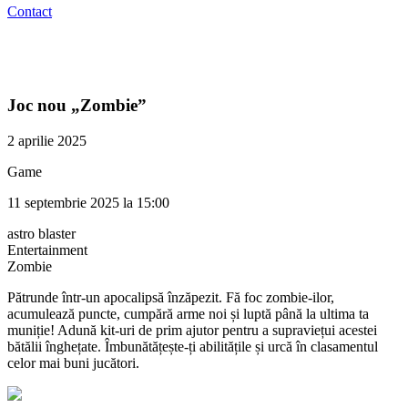
Contact
Joc nou „Zombie”
2 aprilie 2025
Game
11 septembrie 2025 la 15:00
astro blaster
Entertainment
Zombie
Pătrunde într-un apocalipsă înzăpezit. Fă foc zombie-ilor,
acumulează puncte, cumpără arme noi și luptă până la ultima ta
muniție! Adună kit-uri de prim ajutor pentru a supraviețui acestei
bătălii înghețate. Îmbunătățește-ți abilitățile și urcă în clasamentul
celor mai buni jucători.