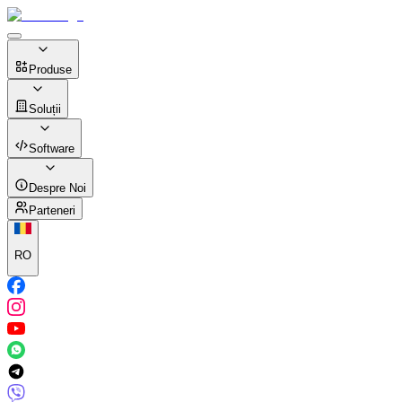
Produse
Soluții
Software
Despre Noi
Parteneri
RO