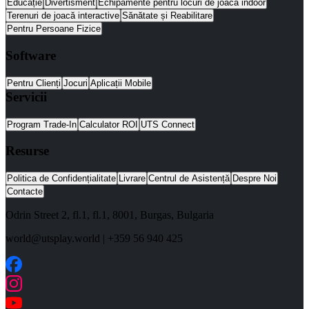
Educație
Divertisment
Echipamente pentru locuri de joacă indoor
Terenuri de joacă interactive
Sănătate și Reabilitare
Pentru Persoane Fizice
Software
Pentru Clienți
Jocuri
Aplicații Mobile
Servicii
Program Trade-In
Calculator ROI
UTS Connect
Resurse
Politica de Confidențialitate
Livrare
Centrul de Asistență
Despre Noi
Contacte
Odrin Street 2, fl.1
, fl.1,
8001
,
Burgas
,
Bulgaria
world@utsplay.world
|
+359 56 940 425