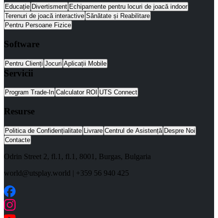
Educație
Divertisment
Echipamente pentru locuri de joacă indoor
Terenuri de joacă interactive
Sănătate și Reabilitare
Pentru Persoane Fizice
Software
Pentru Clienți
Jocuri
Aplicații Mobile
Servicii
Program Trade-In
Calculator ROI
UTS Connect
Resurse
Politica de Confidențialitate
Livrare
Centrul de Asistență
Despre Noi
Contacte
Odrin Street 2, fl.1
, fl.1,
8001
,
Burgas
,
Bulgaria
world@utsplay.world
|
+359 56 940 425