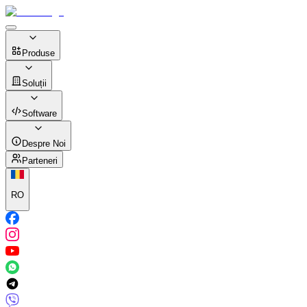
Produse
Soluții
Software
Despre Noi
Parteneri
RO