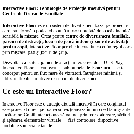
Interactive Floor: Tehnologie de Proiecție Imersivă pentru
Centre de Distracție Familiale
Interactive Floor
este un sistem de divertisment bazat pe proiecție
care transformă o podea obișnuită într-o suprafață de joacă dinamică,
sensibilă la mișcare. Creat pentru
centre de divertisment familiale,
parcuri de distracții, locuri de joacă indoor și zone de activități
pentru copii
, Interactive Floor permite interacțiunea cu întregul corp
prin mișcare, pași și jocuri de grup.
Dezvoltat ca parte a gamei de atracții interactive de la UTS Play,
Interactive Floor — cunoscut și sub numele de
Floorium
— este
conceput pentru un flux mare de vizitatori, întreținere minimă și
utilizare flexibilă în diverse scenarii de divertisment.
Ce este un Interactive Floor?
Interactive Floor este o atracție digitală imersivă în care conținutul
este proiectat direct pe podea și reacționează în timp real la mișcările
jucătorilor. Copiii interacționează natural prin mers, alergare, sărituri
și apăsarea elementelor virtuale — fără controlere, dispozitive
purtabile sau ecrane tactile.