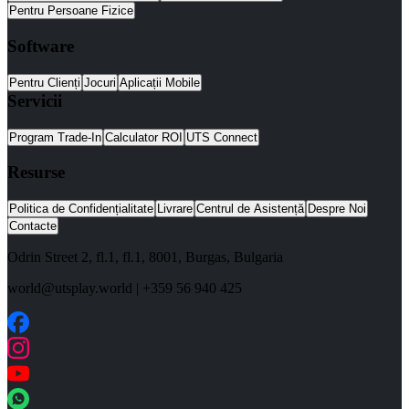
Pentru Persoane Fizice
Software
Pentru Clienți
Jocuri
Aplicații Mobile
Servicii
Program Trade-In
Calculator ROI
UTS Connect
Resurse
Politica de Confidențialitate
Livrare
Centrul de Asistență
Despre Noi
Contacte
Odrin Street 2, fl.1
, fl.1,
8001
,
Burgas
,
Bulgaria
world@utsplay.world
|
+359 56 940 425