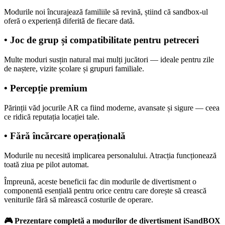
Modurile noi încurajează familiile să revină, știind că sandbox-ul
oferă o experiență diferită de fiecare dată.
• Joc de grup și compatibilitate pentru petreceri
Multe moduri susțin natural mai mulți jucători — ideale pentru zile
de naștere, vizite școlare și grupuri familiale.
• Percepție premium
Părinții văd jocurile AR ca fiind moderne, avansate și sigure — ceea
ce ridică reputația locației tale.
• Fără încărcare operațională
Modurile nu necesită implicarea personalului. Atracția funcționează
toată ziua pe pilot automat.
Împreună, aceste beneficii fac din modurile de divertisment o
componentă esențială pentru orice centru care dorește să crească
veniturile fără să mărească costurile de operare.
🎮
Prezentare completă a modurilor de divertisment iSandBOX