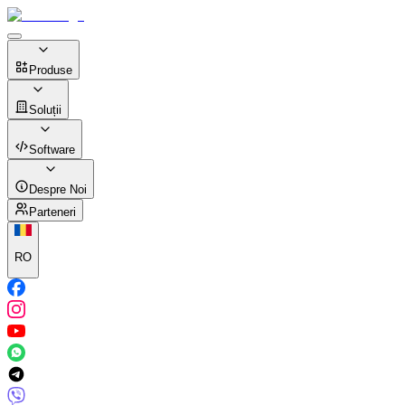
Produse
Soluții
Software
Despre Noi
Parteneri
RO