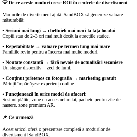
💡 De ce aceste moduri cresc ROI în centrele de divertisment
Modurile de divertisment ajută iSandBOX să genereze valoare
măsurabilă:
• Sesiuni mai lungi → cheltuieli mai mari la fața locului
Copiii stau de 2–3 ori mai mult decât la atracțiile statice.
• Repetabilitate → valoare pe termen lung mai mare
Familiile revin pentru a încerca mai multe moduri.
• Noutate constantă → fără nevoie de actualizări sezoniere
Un singur dispozitiv = zeci de lumi.
• Conținut prietenos cu fotografia → marketing gratuit
Părinții împărtășesc experiența online.
• Funcționează în orice model de afaceri:
Sesiuni plătite, zone cu acces nelimitat, pachete pentru zile de
naștere, zone premium AR.
📌 Ce urmează
Acest articol oferă o prezentare completă a modurilor de
divertisment iSandBOX.