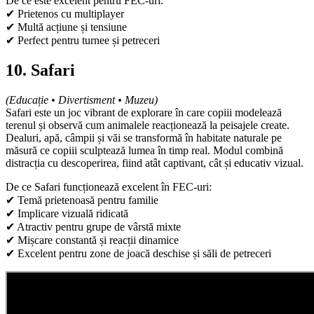
De ce este excelent pentru FEC-uri:
✔ Prietenos cu multiplayer
✔ Multă acțiune și tensiune
✔ Perfect pentru turnee și petreceri
10. Safari
(Educație • Divertisment • Muzeu)
Safari este un joc vibrant de explorare în care copiii modelează
terenul și observă cum animalele reacționează la peisajele create.
Dealuri, apă, câmpii și văi se transformă în habitate naturale pe
măsură ce copiii sculptează lumea în timp real. Modul combină
distracția cu descoperirea, fiind atât captivant, cât și educativ vizual.
De ce Safari funcționează excelent în FEC-uri:
✔ Temă prietenoasă pentru familie
✔ Implicare vizuală ridicată
✔ Atractiv pentru grupe de vârstă mixte
✔ Mișcare constantă și reacții dinamice
✔ Excelent pentru zone de joacă deschise și săli de petreceri