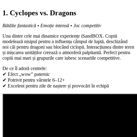
1. Cyclopes vs. Dragons
Bătălie fantastică • Emoție intensă • Joc competitiv
Una dintre cele mai dinamice experiențe iSandBOX. Copiii
modelează nisipul pentru a influența câmpul de luptă, deschizând
noi căi pentru dragoni sau blocând ciclopii. Interacțiunea dintre teren
și mișcarea unităților creează o atmosferă palpitantă. Perfect pentru
copiii mai mari și grupurile care iubesc scenariile competitive.
De ce îl adoră centrele:
✔ Efect „wow” puternic
✔ Potrivit pentru vârstele 6–12+
✔ Excelent pentru zile de naștere și provocări în echipă