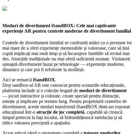
Moduri de divertisment iSandBOX: Cele mai captivante
experiențe AR pentru centrele moderne de divertisment familial
Centrele de divertisment familial se confruntă astăzi cu o presiune tot
mai mare de a oferi experiențe memorabile și valoroase, care să țină
copiii implicați mai mult timp și să încurajeze familiile să revină mai
des. Atracțiile tradiționale nu mai oferă suficientă noutate. Vizitatorii
așteaptă divertisment bazat pe tehnologie — experiențe moderne,
dinamice și care pot fi refolosite la nesfârșit.
Aici se remarcă
iSandBOX
.
Deși sandbox-ul AR este cunoscut pentru scenariile educaționale,
platforma include și o colecție bogată de
moduri de divertisment
— jocuri interactive și colorate, create special pentru distracție,
emoție și implicare pe termen lung. Pentru proprietarii centrelor de
divertisment, aceste moduri transformă iSandBOX dintr-un exponat
educațional într-o
atracție de joc completă
, capabilă să crească
timpul petrecut la fața locului, să îmbunătățească satisfacția și să
ridice valoarea percepută a spațiului.
Acest articol oferă o prezentare completă a
tuturor modurilor