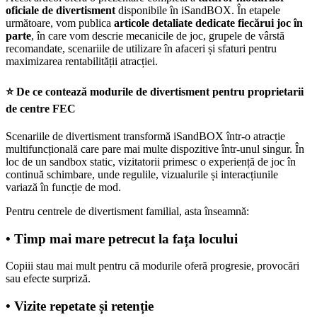
oficiale de divertisment
disponibile în iSandBOX. În etapele
următoare, vom publica
articole detaliate dedicate fiecărui joc în
parte
, în care vom descrie mecanicile de joc, grupele de vârstă
recomandate, scenariile de utilizare în afaceri și sfaturi pentru
maximizarea rentabilității atracției.
⭐ De ce contează modurile de divertisment pentru proprietarii
de centre FEC
Scenariile de divertisment transformă iSandBOX într-o atracție
multifuncțională care pare mai multe dispozitive într-unul singur. În
loc de un sandbox static, vizitatorii primesc o experiență de joc în
continuă schimbare, unde regulile, vizualurile și interacțiunile
variază în funcție de mod.
Pentru centrele de divertisment familial, asta înseamnă:
• Timp mai mare petrecut la fața locului
Copiii stau mai mult pentru că modurile oferă progresie, provocări
sau efecte surpriză.
• Vizite repetate și retenție