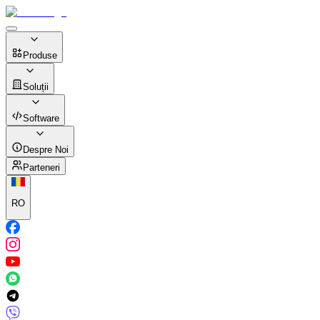
Produse
Soluții
Software
Despre Noi
Parteneri
RO