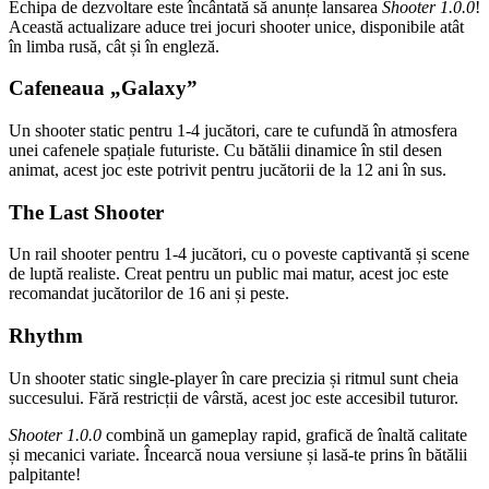
Echipa de dezvoltare este încântată să anunțe lansarea
Shooter 1.0.0
!
Această actualizare aduce trei jocuri shooter unice, disponibile atât
în limba rusă, cât și în engleză.
Cafeneaua „Galaxy”
Un shooter static pentru 1-4 jucători, care te cufundă în atmosfera
unei cafenele spațiale futuriste. Cu bătălii dinamice în stil desen
animat, acest joc este potrivit pentru jucătorii de la 12 ani în sus.
The Last Shooter
Un rail shooter pentru 1-4 jucători, cu o poveste captivantă și scene
de luptă realiste. Creat pentru un public mai matur, acest joc este
recomandat jucătorilor de 16 ani și peste.
Rhythm
Un shooter static single-player în care precizia și ritmul sunt cheia
succesului. Fără restricții de vârstă, acest joc este accesibil tuturor.
Shooter 1.0.0
combină un gameplay rapid, grafică de înaltă calitate
și mecanici variate. Încearcă noua versiune și lasă-te prins în bătălii
palpitante!