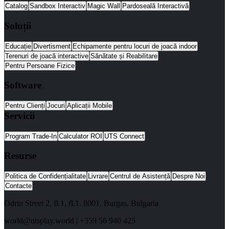
Catalog
Sandbox Interactiv
Magic Wall
Pardoseală Interactivă
Soluții
Educație
Divertisment
Echipamente pentru locuri de joacă indoor
Terenuri de joacă interactive
Sănătate și Reabilitare
Pentru Persoane Fizice
Software
Pentru Clienți
Jocuri
Aplicații Mobile
Servicii
Program Trade-In
Calculator ROI
UTS Connect
Resurse
Politica de Confidențialitate
Livrare
Centrul de Asistență
Despre Noi
Contacte
Odrin Street 2, fl.1
, fl.1,
8001
,
Burgas
,
Bulgaria
world@utsplay.world
|
+359 56 940 425