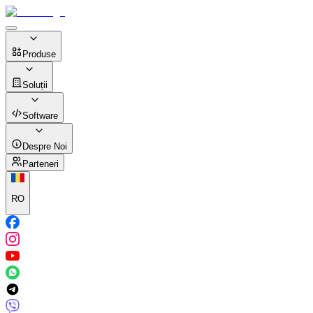
Produse
Soluții
Software
Despre Noi
Parteneri
RO