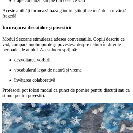
trage concluzii simple din ceea ce văd
Aceste abilități formează baza gândirii științifice încă de la o vârstă
fragedă.
Încurajarea discuțiilor și povestirii
Modul Sezoane stimulează adesea conversațiile. Copiii descriu ce
văd, compară anotimpurile și povestesc despre natură în diferite
perioade ale anului. Acest lucru sprijină:
dezvoltarea vorbirii
vocabularul legat de natură și vreme
învățarea colaborativă
Profesorii pot folosi modul ca punct de pornire pentru discuții sau ca
stimul pentru povestiri.