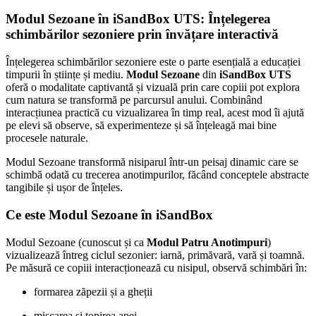
Modul Sezoane în iSandBox UTS: Înțelegerea
schimbărilor sezoniere prin învățare interactivă
Înțelegerea schimbărilor sezoniere este o parte esențială a educației
timpurii în științe și mediu.
Modul Sezoane
din
iSandBox UTS
oferă o modalitate captivantă și vizuală prin care copiii pot explora
cum natura se transformă pe parcursul anului. Combinând
interacțiunea practică cu vizualizarea în timp real, acest mod îi ajută
pe elevi să observe, să experimenteze și să înțeleagă mai bine
procesele naturale.
Modul Sezoane transformă nisiparul într-un peisaj dinamic care se
schimbă odată cu trecerea anotimpurilor, făcând conceptele abstracte
tangibile și ușor de înțeles.
Ce este Modul Sezoane în iSandBox
Modul Sezoane (cunoscut și ca
Modul Patru Anotimpuri
)
vizualizează întreg ciclul sezonier: iarnă, primăvară, vară și toamnă.
Pe măsură ce copiii interacționează cu nisipul, observă schimbări în:
formarea zăpezii și a gheții
mișcarea și topirea apei