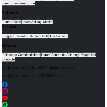
Pentru Persoane Fizice
Software
Pentru Clienți
Jocuri
Aplicații Mobile
Servicii
Program Trade-In
Calculator ROI
UTS Connect
Resurse
Politica de Confidențialitate
Livrare
Centrul de Asistență
Despre Noi
Contacte
Odrin Street 2, fl.1
, fl.1,
8001
,
Burgas
,
Bulgaria
world@utsplay.world
|
+359 56 940 425