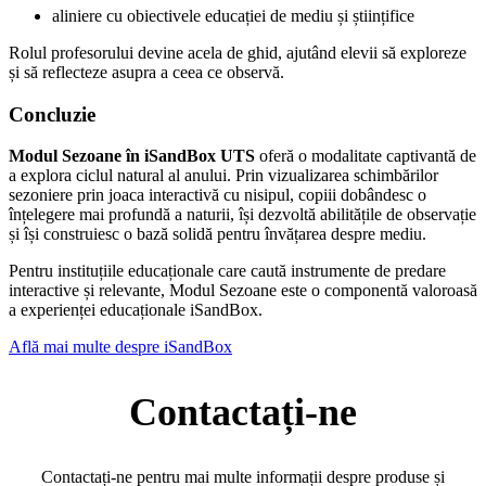
aliniere cu obiectivele educației de mediu și științifice
Rolul profesorului devine acela de ghid, ajutând elevii să exploreze
și să reflecteze asupra a ceea ce observă.
Concluzie
Modul Sezoane în iSandBox UTS
oferă o modalitate captivantă de
a explora ciclul natural al anului. Prin vizualizarea schimbărilor
sezoniere prin joaca interactivă cu nisipul, copiii dobândesc o
înțelegere mai profundă a naturii, își dezvoltă abilitățile de observație
și își construiesc o bază solidă pentru învățarea despre mediu.
Pentru instituțiile educaționale care caută instrumente de predare
interactive și relevante, Modul Sezoane este o componentă valoroasă
a experienței educaționale iSandBox.
Află mai multe despre iSandBox
Contactați-ne
Contactați-ne pentru mai multe informații despre produse și