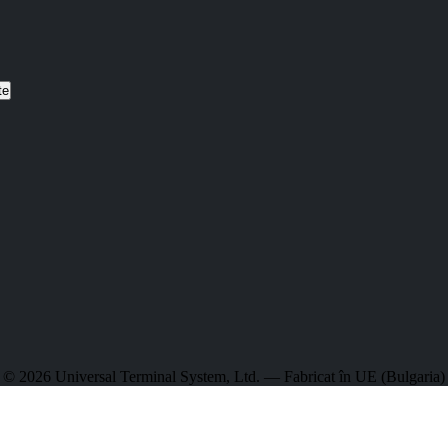
te
© 2026 Universal Terminal System, Ltd. — Fabricat în UE (Bulgaria)