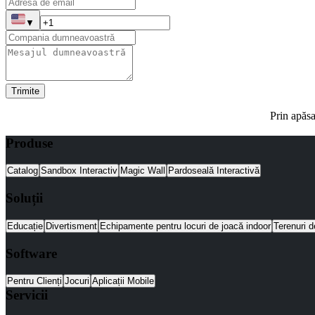
▼
Trimite
Prin apăsa
Produse
Catalog
Sandbox Interactiv
Magic Wall
Pardoseală Interactivă
Soluții
Educație
Divertisment
Echipamente pentru locuri de joacă indoor
Terenuri d
Software
Pentru Clienți
Jocuri
Aplicații Mobile
Servicii