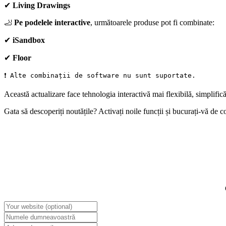
✔
Living Drawings
🦶
Pe podelele interactive
, următoarele produse pot fi combinate:
✔
iSandbox
✔
Floor
❗ Alte combinații de software nu sunt suportate.
Această actualizare face tehnologia interactivă mai flexibilă, simplific
Gata să descoperiți noutățile? Activați noile funcții și bucurați-vă de co