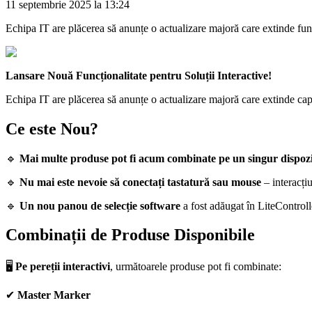
11 septembrie 2025 la 13:24
Echipa IT are plăcerea să anunțe o actualizare majoră care extinde funcți
Lansare Nouă Funcționalitate pentru Soluții Interactive!
Echipa IT are plăcerea să anunțe o actualizare majoră care extinde capabi
Ce este Nou?
🔹
Mai multe produse pot fi acum combinate pe un singur dispozi
🔹
Nu mai este nevoie să conectați tastatură sau mouse
– interacți
🔹
Un nou panou de selecție software
a fost adăugat în LiteControlle
Combinații de Produse Disponibile
🖥️
Pe pereții interactivi
, următoarele produse pot fi combinate:
✔
Master Marker