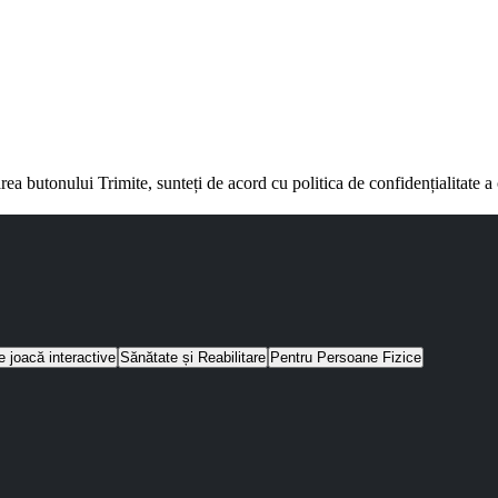
rea butonului Trimite, sunteți de acord cu politica de confidențialitate 
e joacă interactive
Sănătate și Reabilitare
Pentru Persoane Fizice