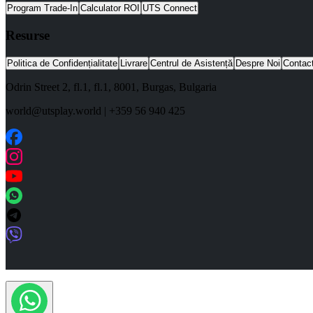
Program Trade-In
Calculator ROI
UTS Connect
Resurse
Politica de Confidențialitate
Livrare
Centrul de Asistență
Despre Noi
Contac
Odrin Street 2, fl.1
, fl.1,
8001
,
Burgas
,
Bulgaria
world@utsplay.world
|
+359 56 940 425