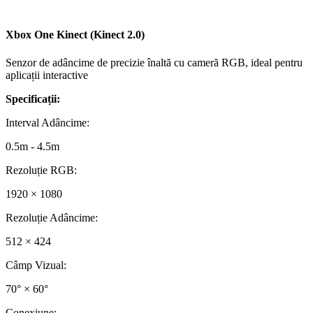
Xbox One Kinect (Kinect 2.0)
Senzor de adâncime de precizie înaltă cu cameră RGB, ideal pentru
aplicații interactive
Specificații:
Interval Adâncime
:
0.5m - 4.5m
Rezoluție RGB
:
1920 × 1080
Rezoluție Adâncime
:
512 × 424
Câmp Vizual
:
70° × 60°
Conexiune
: