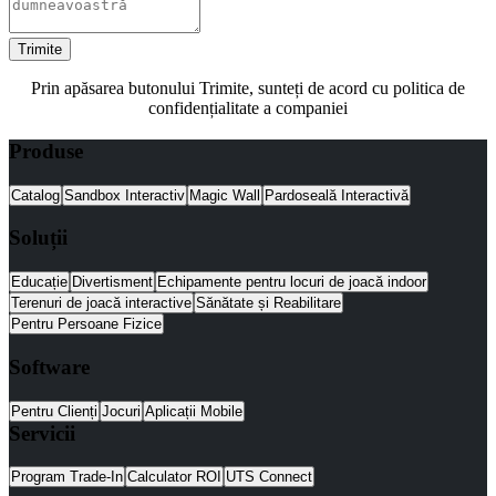
Trimite
Prin apăsarea butonului Trimite, sunteți de acord cu politica de
confidențialitate a companiei
Produse
Catalog
Sandbox Interactiv
Magic Wall
Pardoseală Interactivă
Soluții
Educație
Divertisment
Echipamente pentru locuri de joacă indoor
Terenuri de joacă interactive
Sănătate și Reabilitare
Pentru Persoane Fizice
Software
Pentru Clienți
Jocuri
Aplicații Mobile
Servicii
Program Trade-In
Calculator ROI
UTS Connect