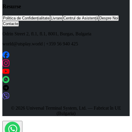
Resurse
Politica de Confidențialitate
Livrare
Centrul de Asistență
Despre Noi
Contacte
Odrin Street 2, fl.1
, fl.1,
8001
,
Burgas
,
Bulgaria
world@utsplay.world
|
+359 56 940 425
© 2026 Universal Terminal System, Ltd. — Fabricat în UE
(Bulgaria)