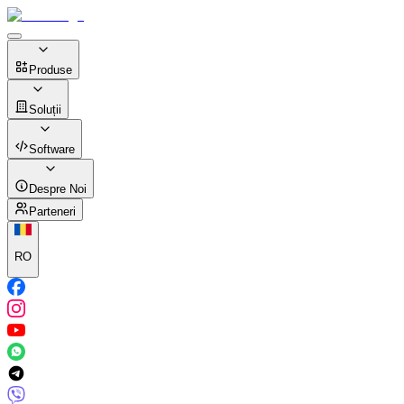
Produse
Soluții
Software
Despre Noi
Parteneri
RO