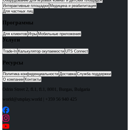
Оборудование для игровых комнат и детских площадок
Интерактивные площадки
Медицина и реабилитация
Для частных лиц
Программы
Для клиентов
Игры
Мобильные приложения
Услуги
Trade-In
Калькулятор окупаемости
UTS Connect
Ресурсы
Политика конфиденциальности
Доставка
Служба поддержки
О компании
Контакты
Odrin Street 2, fl.1
, fl.1,
8001
,
Burgas
,
Bulgaria
world@utsplay.world
|
+359 56 940 425