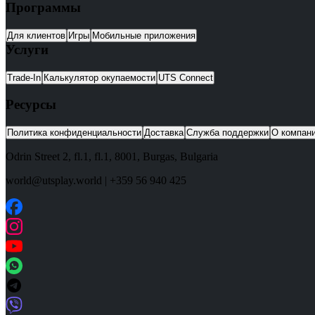
Программы
Для клиентов
Игры
Мобильные приложения
Услуги
Trade-In
Калькулятор окупаемости
UTS Connect
Ресурсы
Политика конфиденциальности
Доставка
Служба поддержки
О компан
Odrin Street 2, fl.1
, fl.1,
8001
,
Burgas
,
Bulgaria
world@utsplay.world
|
+359 56 940 425