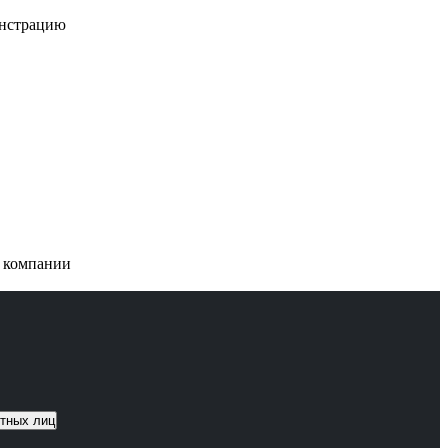
онстрацию
и компании
тных лиц