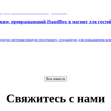
жим, превращающий iSandBox в магнит для госте
мандную интерактивную песочницу, созданную для повышения вов
Все новости
Свяжитесь с нами