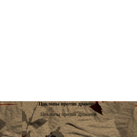
Циклопы против драконов
Циклопы против драконов