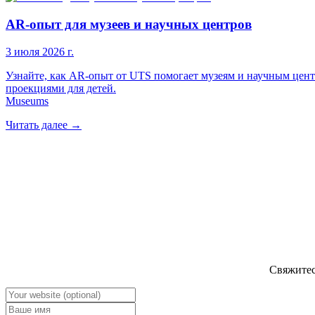
AR-опыт для музеев и научных центров
3 июля 2026 г.
Узнайте, как AR-опыт от UTS помогает музеям и научным цен
проекциями для детей.
Museums
Читать далее
→
Свяжитес