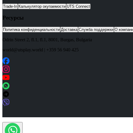
Trade-In
Калькулятор окупаемости
UTS Connect
Ресурсы
Политика конфиденциальности
Доставка
Служба поддержки
О компан
Odrin Street 2, fl.1
, fl.1,
8001
,
Burgas
,
Bulgaria
world@utsplay.world
|
+359 56 940 425