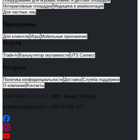
Оборудование для игровых комнат и детских площадок
Интерактивные площадки
Медицина и реабилитация
Для частных лиц
Программы
Для клиентов
Игры
Мобильные приложения
Услуги
Trade-In
Калькулятор окупаемости
UTS Connect
Ресурсы
Политика конфиденциальности
Доставка
Служба поддержки
О компании
Контакты
Odrin Street 2, fl.1
, fl.1,
8001
,
Burgas
,
Bulgaria
world@utsplay.world
|
+359 56 940 425