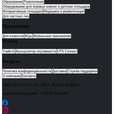
Образование
Развлечения
Оборудование для игровых комнат и детских площадок
Интерактивные площадки
Медицина и реабилитация
Для частных лиц
Программы
Для клиентов
Игры
Мобильные приложения
Услуги
Trade-In
Калькулятор окупаемости
UTS Connect
Ресурсы
Политика конфиденциальности
Доставка
Служба поддержки
О компании
Контакты
Odrin Street 2, fl.1
, fl.1,
8001
,
Burgas
,
Bulgaria
world@utsplay.world
|
+359 56 940 425