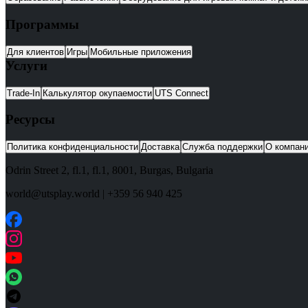
Программы
Для клиентов
Игры
Мобильные приложения
Услуги
Trade-In
Калькулятор окупаемости
UTS Connect
Ресурсы
Политика конфиденциальности
Доставка
Служба поддержки
О компан
Odrin Street 2, fl.1
, fl.1,
8001
,
Burgas
,
Bulgaria
world@utsplay.world
|
+359 56 940 425