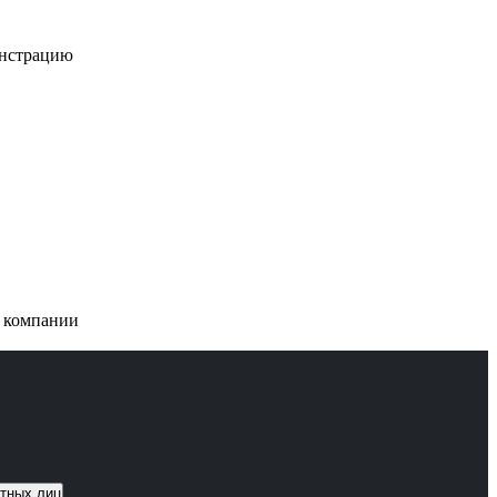
онстрацию
и компании
тных лиц