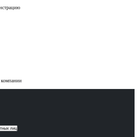
онстрацию
и компании
тных лиц