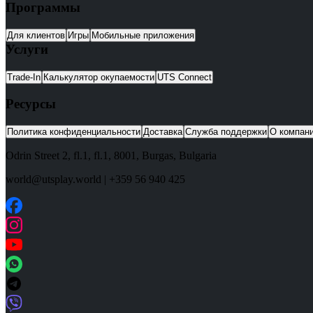
Программы
Для клиентов
Игры
Мобильные приложения
Услуги
Trade-In
Калькулятор окупаемости
UTS Connect
Ресурсы
Политика конфиденциальности
Доставка
Служба поддержки
О компан
Odrin Street 2, fl.1
, fl.1,
8001
,
Burgas
,
Bulgaria
world@utsplay.world
|
+359 56 940 425