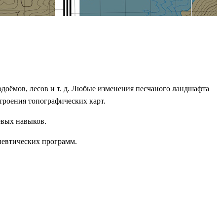
одоёмов, лесов и т. д. Любые изменения песчаного ландшафта
троения топографических карт.
евых навыков.
певтических программ.