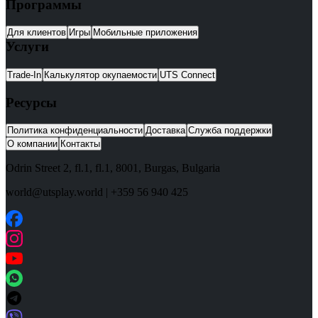
Программы
Для клиентов
Игры
Мобильные приложения
Услуги
Trade-In
Калькулятор окупаемости
UTS Connect
Ресурсы
Политика конфиденциальности
Доставка
Служба поддержки
О компании
Контакты
Odrin Street 2, fl.1
, fl.1,
8001
,
Burgas
,
Bulgaria
world@utsplay.world
|
+359 56 940 425