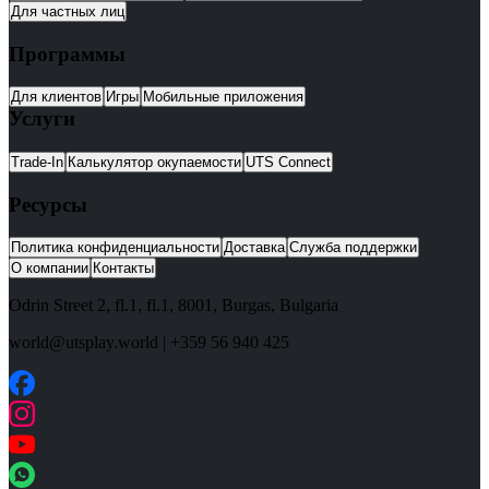
Для частных лиц
Программы
Для клиентов
Игры
Мобильные приложения
Услуги
Trade-In
Калькулятор окупаемости
UTS Connect
Ресурсы
Политика конфиденциальности
Доставка
Служба поддержки
О компании
Контакты
Odrin Street 2, fl.1
, fl.1,
8001
,
Burgas
,
Bulgaria
world@utsplay.world
|
+359 56 940 425