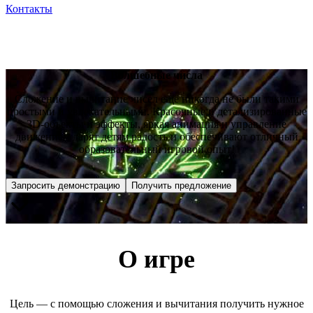
Контакты
Волшебные числа
Сложение и вычитание чисел ещё никогда не были такими
простыми и увлекательными. Красочные и детализированные
3D-объекты и эффекты, яркая анимация и управление
движением дарят детям радость и обеспечивают отличный
образовательный игровой опыт!
Запросить демонстрацию
Получить предложение
О игре
Цель — с помощью сложения и вычитания получить нужное