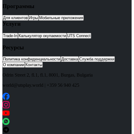
Программы
Для клиентов
Игры
Мобильные приложения
Услуги
Trade-In
Калькулятор окупаемости
UTS Connect
Ресурсы
Политика конфиденциальности
Доставка
Служба поддержки
О компании
Контакты
Odrin Street 2, fl.1
, fl.1,
8001
,
Burgas
,
Bulgaria
world@utsplay.world
|
+359 56 940 425