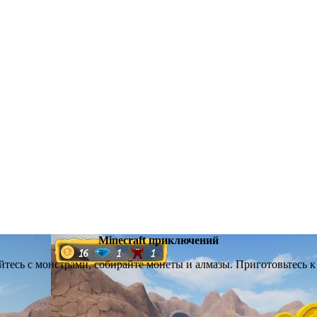
Minecraft приключений
жайтесь с монстрами, собирайте монеты и алмазы. Приготовьтесь к