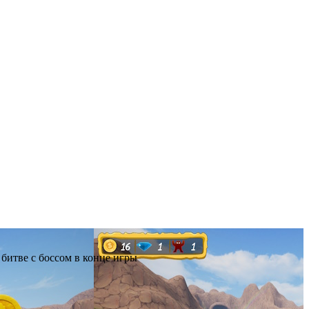
 битве с боссом в конце игры