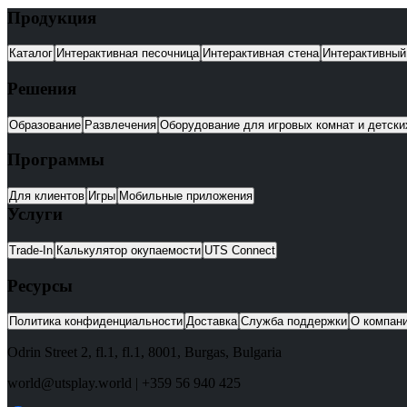
Продукция
Каталог
Интерактивная песочница
Интерактивная стена
Интерактивный
Решения
Образование
Развлечения
Оборудование для игровых комнат и детск
Программы
Для клиентов
Игры
Мобильные приложения
Услуги
Trade-In
Калькулятор окупаемости
UTS Connect
Ресурсы
Политика конфиденциальности
Доставка
Служба поддержки
О компан
Odrin Street 2, fl.1
, fl.1,
8001
,
Burgas
,
Bulgaria
world@utsplay.world
|
+359 56 940 425