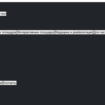
 пол
их площадок
Интерактивные площадки
Медицина и реабилитация
Для час
ии
Контакты