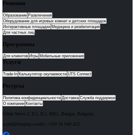
Решения
Образование
Развлечения
Оборудование для игровых комнат и детских площадок
Интерактивные площадки
Медицина и реабилитация
Для частных лиц
Программы
Для клиентов
Игры
Мобильные приложения
Услуги
Trade-In
Калькулятор окупаемости
UTS Connect
Ресурсы
Политика конфиденциальности
Доставка
Служба поддержки
О компании
Контакты
Odrin Street 2, fl.1
, fl.1,
8001
,
Burgas
,
Bulgaria
world@utsplay.world
|
+359 56 940 425