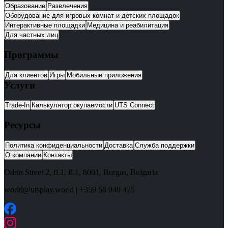
Образование
Развлечения
Оборудование для игровых комнат и детских площадок
Интерактивные площадки
Медицина и реабилитация
Для частных лиц
Программы
Для клиентов
Игры
Мобильные приложения
Услуги
Trade-In
Калькулятор окупаемости
UTS Connect
Ресурсы
Политика конфиденциальности
Доставка
Служба поддержки
О компании
Контакты
Odrin Street 2, fl.1
, fl.1,
8001
,
Burgas
,
Bulgaria
world@utsplay.world
|
+359 56 940 425