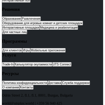
Интерактивный пол
Решения
Образование
Развлечения
Оборудование для игровых комнат и детских площадок
Интерактивные площадки
Медицина и реабилитация
Для частных лиц
Программы
Для клиентов
Игры
Мобильные приложения
Услуги
Trade-In
Калькулятор окупаемости
UTS Connect
Ресурсы
Политика конфиденциальности
Доставка
Служба поддержки
О компании
Контакты
Odrin Street 2, fl.1
, fl.1,
8001
,
Burgas
,
Bulgaria
world@utsplay.world
|
+359 56 940 425