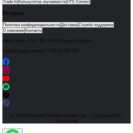
Trade-In
Калькулятор окупаемости
UTS Connect
Ресурсы
Политика конфиденциальности
Доставка
Служба поддержки
О компании
Контакты
Odrin Street 2, fl.1
, fl.1,
8001
,
Burgas
,
Bulgaria
world@utsplay.world
|
+359 56 940 425
© 2026 Universal Terminal System, Ltd. — Сделано в ЕС
(Болгария)