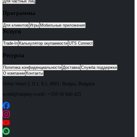
Для частных лиц
Программы
Для клиентов
Игры
Мобильные приложения
Услуги
Trade-In
Калькулятор окупаемости
UTS Connect
Ресурсы
Политика конфиденциальности
Доставка
Служба поддержки
О компании
Контакты
Odrin Street 2, fl.1
, fl.1,
8001
,
Burgas
,
Bulgaria
world@utsplay.world
|
+359 56 940 425