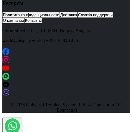
Ресурсы
Политика конфиденциальности
Доставка
Служба поддержки
О компании
Контакты
Odrin Street 2, fl.1
, fl.1,
8001
,
Burgas
,
Bulgaria
world@utsplay.world
|
+359 56 940 425
© 2026 Universal Terminal System, Ltd. — Сделано в ЕС
(Болгария)