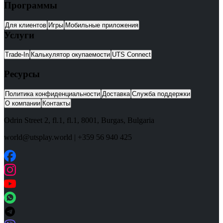
Программы
Для клиентов
Игры
Мобильные приложения
Услуги
Trade-In
Калькулятор окупаемости
UTS Connect
Ресурсы
Политика конфиденциальности
Доставка
Служба поддержки
О компании
Контакты
Odrin Street 2, fl.1
, fl.1,
8001
,
Burgas
,
Bulgaria
world@utsplay.world
|
+359 56 940 425