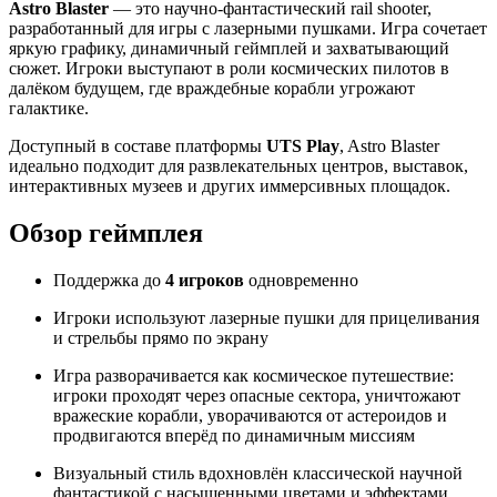
Astro Blaster
— это научно-фантастический rail shooter,
разработанный для игры с лазерными пушками. Игра сочетает
яркую графику, динамичный геймплей и захватывающий
сюжет. Игроки выступают в роли космических пилотов в
далёком будущем, где враждебные корабли угрожают
галактике.
Доступный в составе платформы
UTS Play
, Astro Blaster
идеально подходит для развлекательных центров, выставок,
интерактивных музеев и других иммерсивных площадок.
Обзор геймплея
Поддержка до
4 игроков
одновременно
Игроки используют лазерные пушки для прицеливания
и стрельбы прямо по экрану
Игра разворачивается как космическое путешествие:
игроки проходят через опасные сектора, уничтожают
вражеские корабли, уворачиваются от астероидов и
продвигаются вперёд по динамичным миссиям
Визуальный стиль вдохновлён классической научной
фантастикой с насыщенными цветами и эффектами,