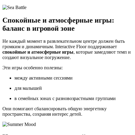
Спокойные и атмосферные игры:
баланс в игровой зоне
Не каждый момент в развлекательном центре должен быть
громким и динамичным. Interactive Floor поддерживает
спокойные и атмосферные игры
, которые замедляют темп и
создают визуальное погружение.
Эти игры особенно полезны:
между активными сессиями
для малышей
в семейных зонах с разновозрастными группами
Они помогают сбалансировать общую энергетику
пространства, сохраняя интерес детей.