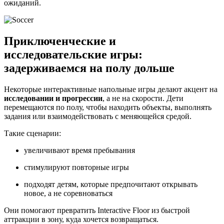
ожиданий.
Приключенческие и
исследовательские игры:
задерживаемся на полу дольше
Некоторые интерактивные напольные игры делают акцент на
исследовании и прогрессии
, а не на скорости. Дети
перемещаются по полу, чтобы находить объекты, выполнять
задания или взаимодействовать с меняющейся средой.
Такие сценарии:
увеличивают время пребывания
стимулируют повторные игры
подходят детям, которые предпочитают открывать
новое, а не соревноваться
Они помогают превратить Interactive Floor из быстрой
аттракции в зону, куда хочется возвращаться.