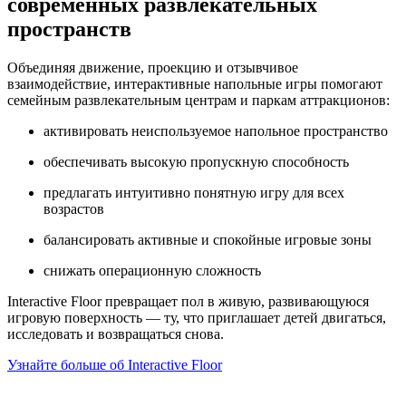
современных развлекательных
пространств
Объединяя движение, проекцию и отзывчивое
взаимодействие, интерактивные напольные игры помогают
семейным развлекательным центрам и паркам аттракционов:
активировать неиспользуемое напольное пространство
обеспечивать высокую пропускную способность
предлагать интуитивно понятную игру для всех
возрастов
балансировать активные и спокойные игровые зоны
снижать операционную сложность
Interactive Floor превращает пол в живую, развивающуюся
игровую поверхность — ту, что приглашает детей двигаться,
исследовать и возвращаться снова.
Узнайте больше об Interactive Floor