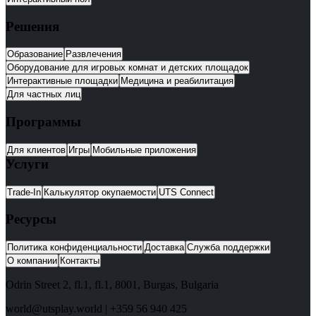
Решения
Образование
Развлечения
Оборудование для игровых комнат и детских площадок
Интерактивные площадки
Медицина и реабилитация
Для частных лиц
Программы
Для клиентов
Игры
Мобильные приложения
Услуги
Trade-In
Калькулятор окупаемости
UTS Connect
Ресурсы
Политика конфиденциальности
Доставка
Служба поддержки
О компании
Контакты
Odrin Street 2, fl.1
, fl.1,
8001
,
Burgas
,
Bulgaria
world@utsplay.world
|
+359 56 940 425