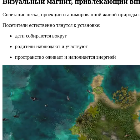
Визуальный магнит, привлекающий вн
Сочетание песка, проекции и анимированной живой природы со
Посетители естественно тянутся к установке:
дети собираются вокруг
родители наблюдают и участвуют
пространство оживает и наполняется энергией