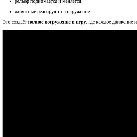
рельеф поднимается и меняется
животные реагируют на окружение
Это создаёт
полное погружение в игру
, где каждое движение и