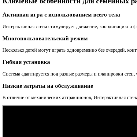
Ключевые особенности для семейных р
Активная игра с использованием всего тела
Интерактивная стена стимулирует движение, координацию и ф
Многопользовательский режим
Несколько детей могут играть одновременно без очередей, кон
Гибкая установка
Система адаптируется под разные размеры и планировки стен, 
Низкие затраты на обслуживание
В отличие от механических аттракционов, Интерактивная стен