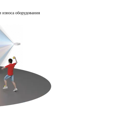
и износа оборудования