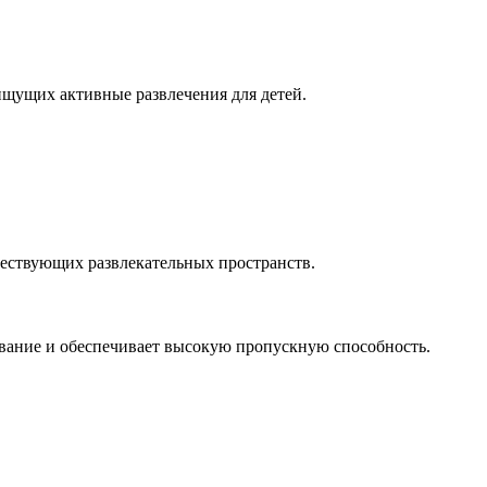
щущих активные развлечения для детей.
уществующих развлекательных пространств.
ивание и обеспечивает высокую пропускную способность.