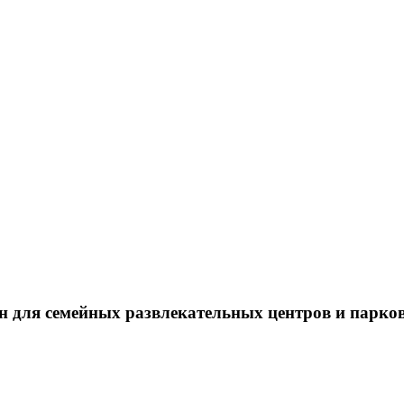
 для семейных развлекательных центров и парко