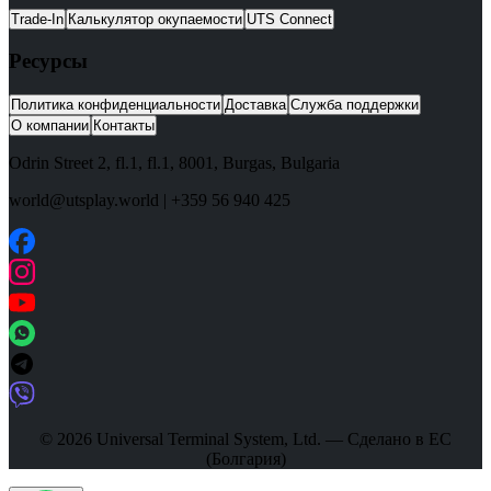
Trade-In
Калькулятор окупаемости
UTS Connect
Ресурсы
Политика конфиденциальности
Доставка
Служба поддержки
О компании
Контакты
Odrin Street 2, fl.1
, fl.1,
8001
,
Burgas
,
Bulgaria
world@utsplay.world
|
+359 56 940 425
© 2026 Universal Terminal System, Ltd. — Сделано в ЕС
(Болгария)