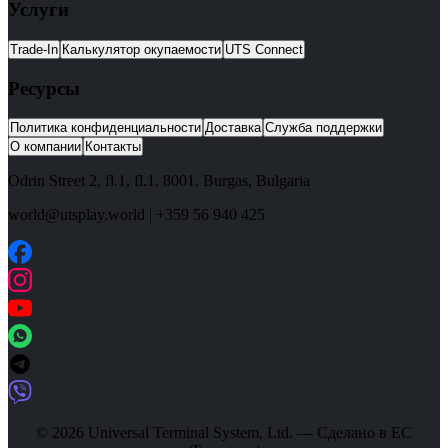
Услуги
Trade-In
Калькулятор окупаемости
UTS Connect
Ресурсы
Политика конфиденциальности
Доставка
Служба поддержки
О компании
Контакты
Odrin Street 2, fl.1
, fl.1,
8001
,
Burgas
,
Bulgaria
world@utsplay.world
|
+359 56 940 425
© 2026 Universal Terminal System, Ltd. — Сделано в ЕС