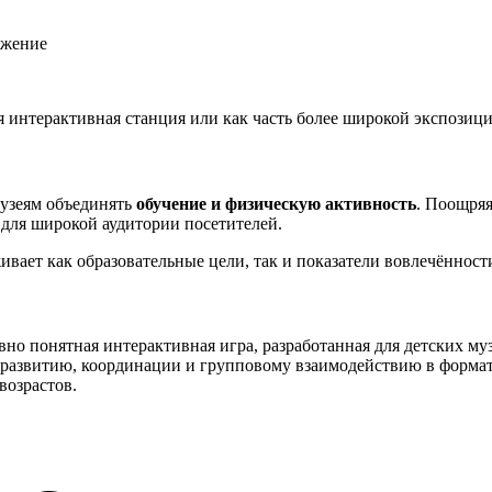
ижение
ая интерактивная станция или как часть более широкой экспози
музеям объединять
обучение и физическую активность
. Поощряя
ля широкой аудитории посетителей.
ивает как образовательные цели, так и показатели вовлечённост
вно понятная интерактивная игра, разработанная для детских му
 развитию, координации и групповому взаимодействию в формат
возрастов.