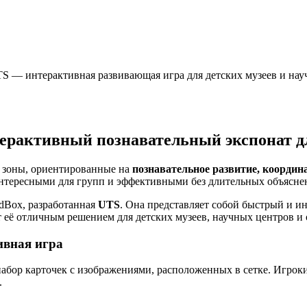
UTS — интерактивная развивающая игра для детских музеев и на
нтерактивный познавательный экспонат д
е зоны, ориентированные на
познавательное развитие, координ
нтересными для групп и эффективными без длительных объясне
dBox, разработанная
UTS
. Она представляет собой быстрый и и
т её отличным решением для детских музеев, научных центров и
тивная игра
 набор карточек с изображениями, расположенных в сетке. Игро
.