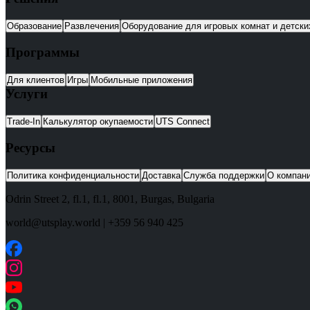
Образование
Развлечения
Оборудование для игровых комнат и детск
Программы
Для клиентов
Игры
Мобильные приложения
Услуги
Trade-In
Калькулятор окупаемости
UTS Connect
Ресурсы
Политика конфиденциальности
Доставка
Служба поддержки
О компан
Odrin Street 2, fl.1
, fl.1,
8001
,
Burgas
,
Bulgaria
world@utsplay.world
|
+359 56 940 425