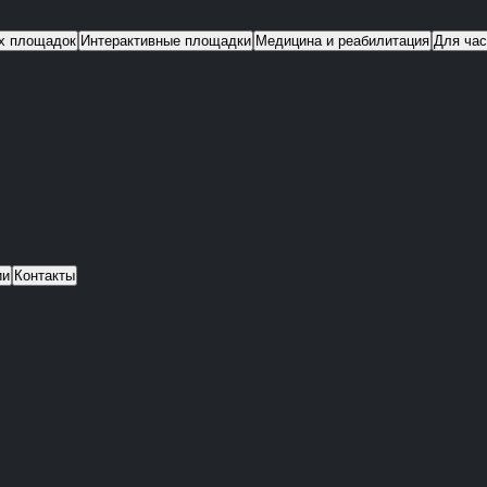
их площадок
Интерактивные площадки
Медицина и реабилитация
Для час
ии
Контакты