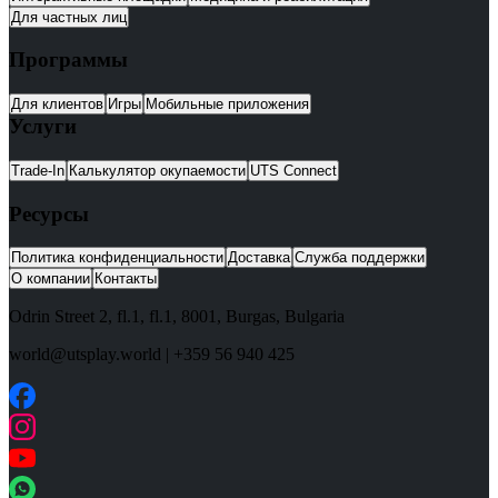
Для частных лиц
Программы
Для клиентов
Игры
Мобильные приложения
Услуги
Trade-In
Калькулятор окупаемости
UTS Connect
Ресурсы
Политика конфиденциальности
Доставка
Служба поддержки
О компании
Контакты
Odrin Street 2, fl.1
, fl.1,
8001
,
Burgas
,
Bulgaria
world@utsplay.world
|
+359 56 940 425