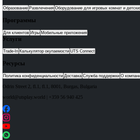
Образование
Развлечения
Оборудование для игровых комнат и детск
Программы
Для клиентов
Игры
Мобильные приложения
Услуги
Trade-In
Калькулятор окупаемости
UTS Connect
Ресурсы
Политика конфиденциальности
Доставка
Служба поддержки
О компан
Odrin Street 2, fl.1
, fl.1,
8001
,
Burgas
,
Bulgaria
world@utsplay.world
|
+359 56 940 425