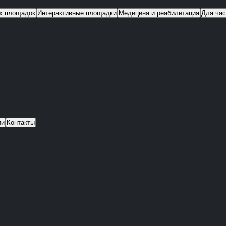
их площадок
Интерактивные площадки
Медицина и реабилитация
Для час
ии
Контакты