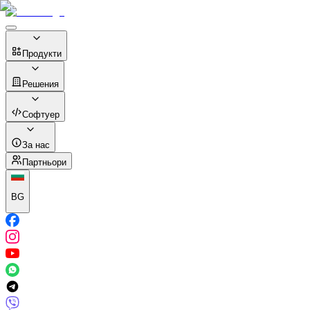
Продукти
Решения
Софтуер
За нас
Партньори
BG