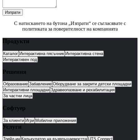
Изпрати
С натискането на бутона „Изпрати“ се съгласявате с
политиката за поверителност на компанията
Продукти
Каталог
Интерактивна пясъчник
Интерактивна стена
Интерактивен под
Решения
Образование
Забавление
Оборудване за закрити детски площадки
Интерактивни площадки
Здравеопазване и рехабилитация
За частни лица
Софтуер
За клиенти
Игри
Мобилни приложения
Услуги
Трейд-ин
Калькулатор на възвръщаемостта
UTS Connect