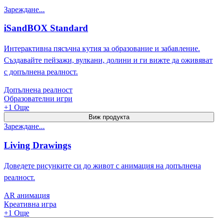
Зареждане...
iSandBOX Standard
Интерактивна пясъчна кутия за образование и забавление.
Създавайте пейзажи, вулкани, долини и ги вижте да оживяват
с допълнена реалност.
Допълнена реалност
Образователни игри
+
1
Още
Виж продукта
Зареждане...
Living Drawings
Доведете рисунките си до живот с анимация на допълнена
реалност.
AR анимация
Креативна игра
+
1
Още