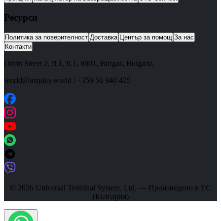
Ресурси
Политика за поверителност
Доставка
Център за помощ
За нас
Контакти
Odrin Street 2, fl.1
, fl.1,
8001
,
Burgas
,
Bulgaria
world@utsplay.world
|
+359 56 940 425
© 2026 Universal Terminal System, Ltd. — Произведено в ЕС
(България)