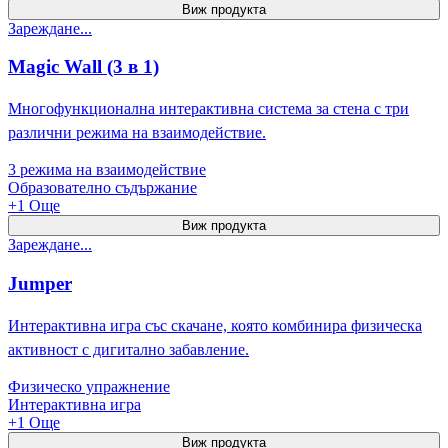
Виж продукта
Зареждане...
Magic Wall (3 в 1)
Многофункционална интерактивна система за стена с три
различни режима на взаимодействие.
3 режима на взаимодействие
Образователно съдържание
+
1
Още
Виж продукта
Зареждане...
Jumper
Интерактивна игра със скачане, която комбинира физическа
активност с дигитално забавление.
Физическо упражнение
Интерактивна игра
+
1
Още
Виж продукта