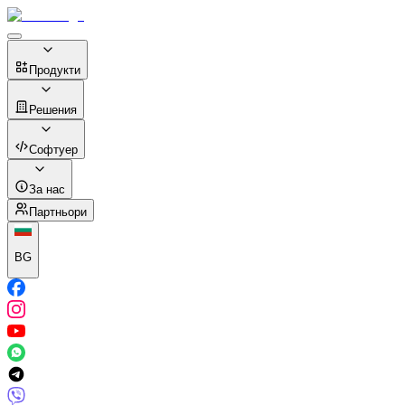
Продукти
Решения
Софтуер
За нас
Партньори
BG