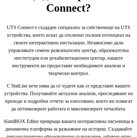
Connect?
UTS Connect е създаден специално за собственици на UTS
устройства, които искат да отключат пълния потенциал на
своите интерактивни инсталации. Независимо дали
управлявате семеен развлекателен център, образователна
институция или рехабилитационен център, нашите
инструменти ви предоставят необходимите анализи и
творчески контрол.
С StatLine вече няма да се чудите как се представят вашите
устройства. Получавайте актуални анализи, проследяване на
приходи и подробни отчети за използване, които ви помагат
да оптимизирате работата и максимизирате печалбата.
iSandBOX Editor превръща вашата интерактивна пясъчница в
динамична платформа за разказване на истории. Създавайте
персонализирано образователно съдържание, забавни игри