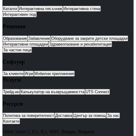
Каталог
Интерактивна пясъчник
Интерактивна стена
Интерактивен под
Решения
Образование
Забавление
Оборудване за закрити детски площадки
Интерактивни площадки
Здравеопазване и рехабилитация
За частни лица
Софтуер
За клиенти
Игри
Мобилни приложения
Услуги
Трейд-ин
Калькулатор на възвръщаемостта
UTS Connect
Ресурси
Политика за поверителност
Доставка
Център за помощ
За нас
Контакти
Odrin Street 2, fl.1
, fl.1,
8001
,
Burgas
,
Bulgaria