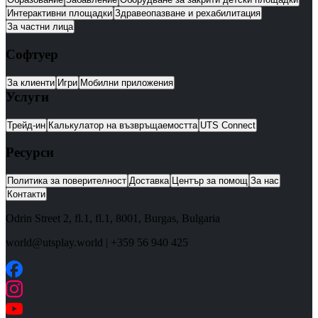
Интерактивни площадки
Здравеопазване и рехабилитация
За частни лица
Софтуер
За клиенти
Игри
Мобилни приложения
Услуги
Трейд-ин
Калькулатор на възвръщаемостта
UTS Connect
Ресурси
Политика за поверителност
Доставка
Център за помощ
За нас
Контакти
Odrin Street 2, fl.1
, fl.1,
8001
,
Burgas
,
Bulgaria
world@utsplay.world
|
+359 56 940 425