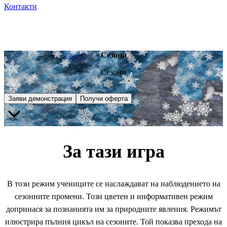
Контакти
Сезони
Сезони
Заяви демонстрация
Получи оферта
За тази игра
В този режим учениците се наслаждават на наблюдението на
сезонните промени. Този цветен и информативен режим
допринася за познанията им за природните явления. Режимът
илюстрира пълния цикъл на сезоните. Той показва прехода на