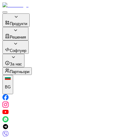
Продукти
Решения
Софтуер
За нас
Партньори
BG