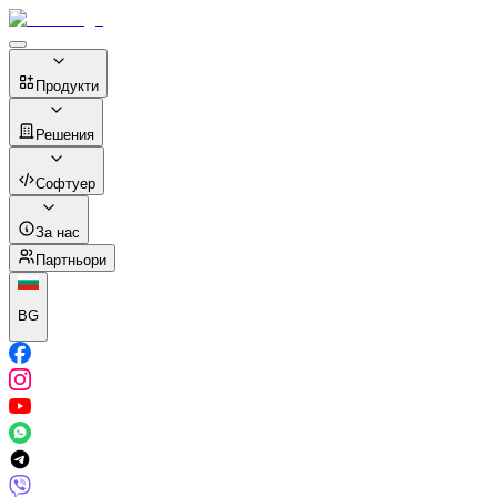
Продукти
Решения
Софтуер
За нас
Партньори
BG