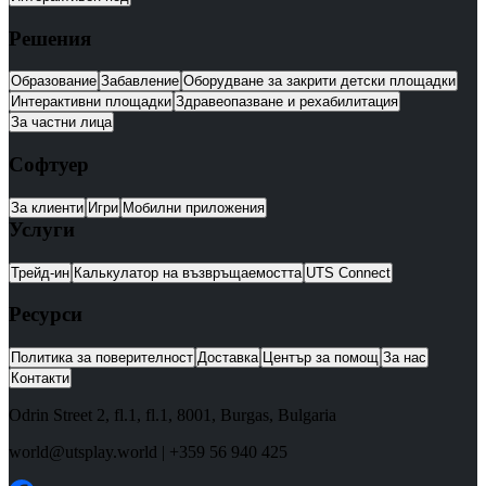
Решения
Образование
Забавление
Оборудване за закрити детски площадки
Интерактивни площадки
Здравеопазване и рехабилитация
За частни лица
Софтуер
За клиенти
Игри
Мобилни приложения
Услуги
Трейд-ин
Калькулатор на възвръщаемостта
UTS Connect
Ресурси
Политика за поверителност
Доставка
Център за помощ
За нас
Контакти
Odrin Street 2, fl.1
, fl.1,
8001
,
Burgas
,
Bulgaria
world@utsplay.world
|
+359 56 940 425