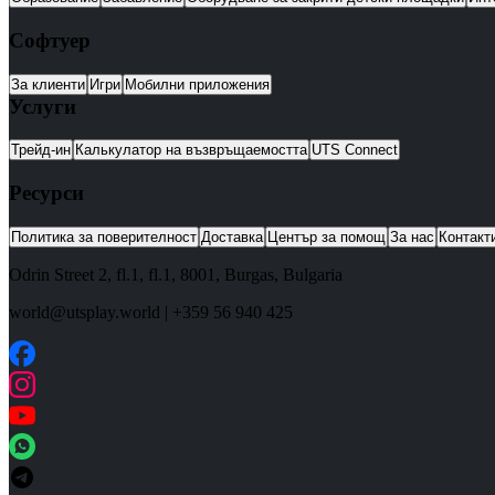
Софтуер
За клиенти
Игри
Мобилни приложения
Услуги
Трейд-ин
Калькулатор на възвръщаемостта
UTS Connect
Ресурси
Политика за поверителност
Доставка
Център за помощ
За нас
Контакт
Odrin Street 2, fl.1
, fl.1,
8001
,
Burgas
,
Bulgaria
world@utsplay.world
|
+359 56 940 425