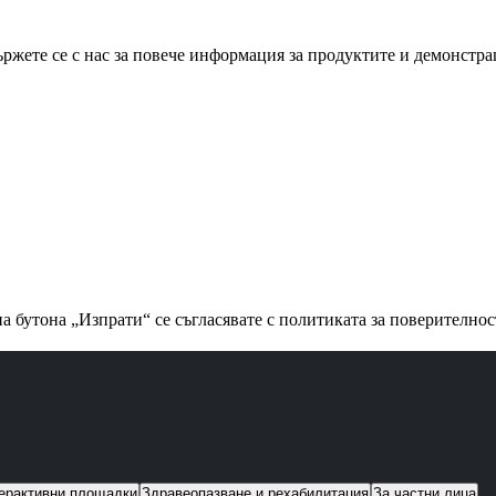
ржете се с нас за повече информация за продуктите и демонстр
а бутона „Изпрати“ се съгласявате с политиката за поверително
ерактивни площадки
Здравеопазване и рехабилитация
За частни лица