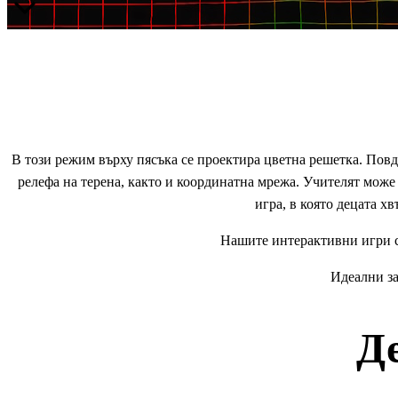
В този режим върху пясъка се проектира цветна решетка. Повди
релефа на терена, както и координатна мрежа. Учителят може 
игра, в която децата х
Нашите интерактивни игри са
Идеални за
Д