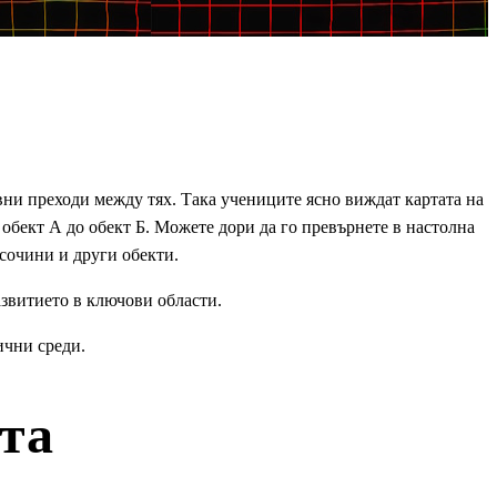
авни преходи между тях. Така учениците ясно виждат картата на
 обект А до обект Б. Можете дори да го превърнете в настолна
исочини и други обекти.
азвитието в ключови области.
ични среди.
та