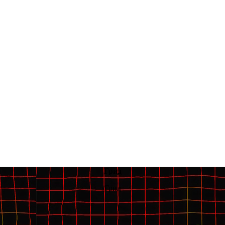
Грид
Грид