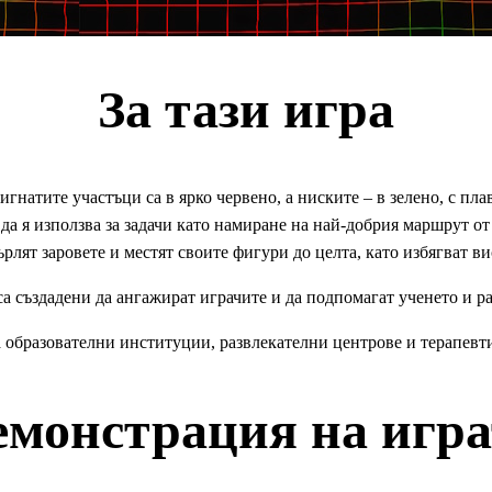
За тази игра
гнатите участъци са в ярко червено, а ниските – в зелено, с пл
да я използва за задачи като намиране на най-добрия маршрут от
върлят заровете и местят своите фигури до целта, като избягват в
 създадени да ангажират играчите и да подпомагат ученето и р
 образователни институции, развлекателни центрове и терапевт
емонстрация на игра