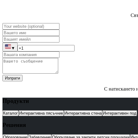
Свъ
▼
Изпрати
С натискането н
Продукти
Каталог
Интерактивна пясъчник
Интерактивна стена
Интерактивен под
Решения
Образование
Забавление
Оборудване за закрити детски площадки
Инт