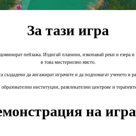
За тази игра
 доминират пейзажа. Издигай планини, изкопавай реки и езера и
в това мистериозно място.
 създадени да ангажират играчите и да подпомагат ученето и р
 образователни институции, развлекателни центрове и терапевт
емонстрация на игра