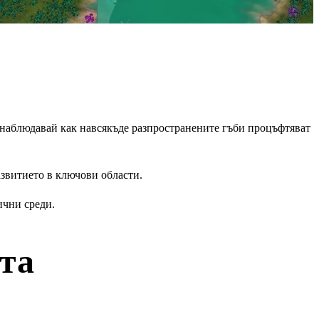
 наблюдавай как навсякъде разпространените гъби процъфтяват
азвитието в ключови области.
ични среди.
та