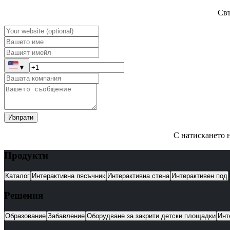
Свъ
▼
Изпрати
С натискането н
Продукти
Каталог
Интерактивна пясъчник
Интерактивна стена
Интерактивен под
Решения
Образование
Забавление
Оборудване за закрити детски площадки
Инт