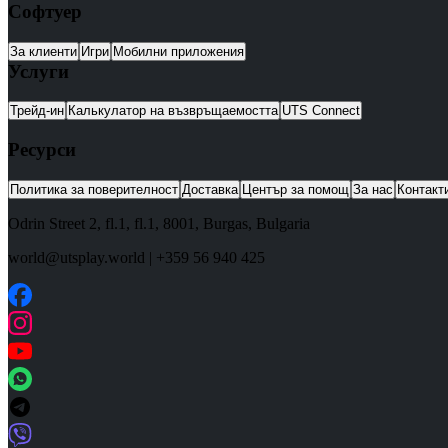
Софтуер
За клиенти
Игри
Мобилни приложения
Услуги
Трейд-ин
Калькулатор на възвръщаемостта
UTS Connect
Ресурси
Политика за поверителност
Доставка
Център за помощ
За нас
Контакт
Odrin Street 2, fl.1
, fl.1,
8001
,
Burgas
,
Bulgaria
world@utsplay.world
|
+359 56 940 425