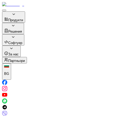
Продукти
Решения
Софтуер
За нас
Партньори
BG