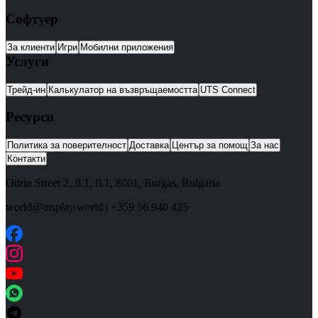
Софтуер
За клиенти
Игри
Мобилни приложения
Услуги
Трейд-ин
Калькулатор на възвръщаемостта
UTS Connect
Ресурси
Политика за поверителност
Доставка
Център за помощ
За нас
Контакти
Odrin Street 2, fl.1
, fl.1,
8001
,
Burgas
,
Bulgaria
world@utsplay.world
|
+359 56 940 425