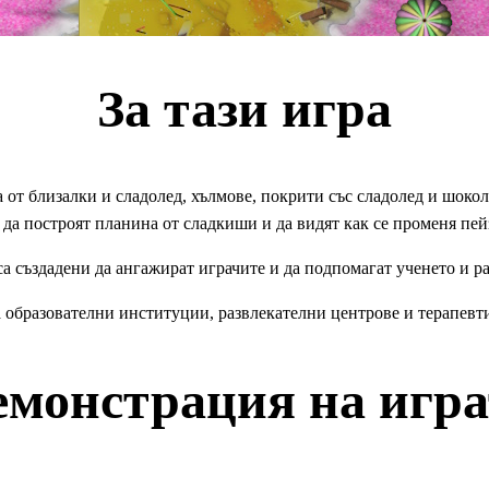
За тази игра
а от близалки и сладолед, хълмове, покрити със сладолед и шокола
 да построят планина от сладкиши и да видят как се променя пей
 създадени да ангажират играчите и да подпомагат ученето и р
 образователни институции, развлекателни центрове и терапевт
емонстрация на игра