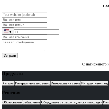
Свъ
▼
Изпрати
С натискането н
Продукти
Каталог
Интерактивна пясъчник
Интерактивна стена
Интерактивен под
Решения
Образование
Забавление
Оборудване за закрити детски площадки
Инт