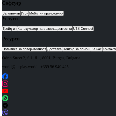
Софтуер
За клиенти
Игри
Мобилни приложения
Услуги
Трейд-ин
Калькулатор на възвръщаемостта
UTS Connect
Ресурси
Политика за поверителност
Доставка
Център за помощ
За нас
Контакт
Odrin Street 2, fl.1
, fl.1,
8001
,
Burgas
,
Bulgaria
world@utsplay.world
|
+359 56 940 425