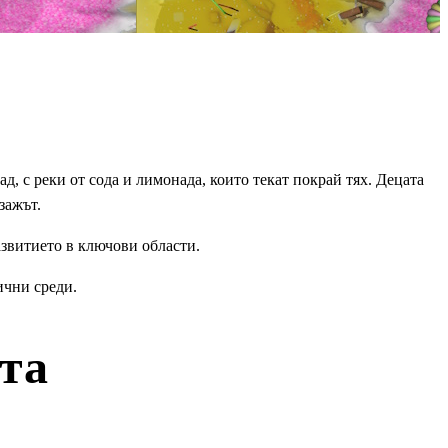
д, с реки от сода и лимонада, които текат покрай тях. Децата
зажът.
азвитието в ключови области.
ични среди.
та