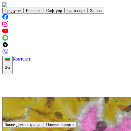
Продукти
Решения
Софтуер
Партньори
За нас
Контакти
BG
Заяви демонстрация
Получи оферта