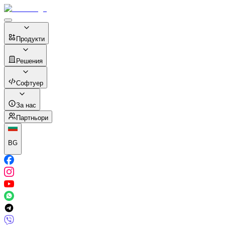
Продукти
Решения
Софтуер
За нас
Партньори
BG