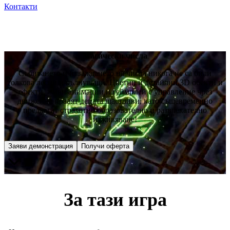
Контакти
Магически числа
Събирането и изваждането на числа никога не са били
толкова лесни и вълнуващи. Цветни и детайлни 3D обекти и
ефекти, живи анимации и геймплей с управление чрез
движение правят децата щастливи, като същевременно
предлагат страхотно образователно и развлекателно
изживяване!
Заяви демонстрация
Получи оферта
За тази игра