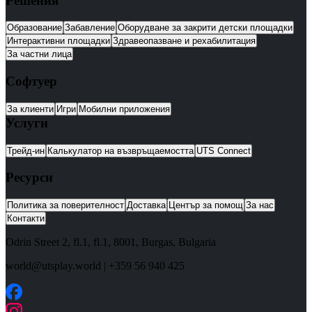
Решения
Образование
Забавление
Оборудване за закрити детски площадки
Интерактивни площадки
Здравеопазване и рехабилитация
За частни лица
Софтуер
За клиенти
Игри
Мобилни приложения
Услуги
Трейд-ин
Калькулатор на възвръщаемостта
UTS Connect
Ресурси
Политика за поверителност
Доставка
Център за помощ
За нас
Контакти
Odrin Street 2, fl.1
, fl.1,
8001
,
Burgas
,
Bulgaria
world@utsplay.world
|
+359 56 940 425