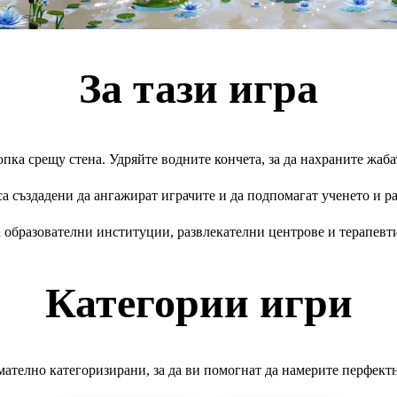
За тази игра
опка срещу стена. Удряйте водните кончета, за да нахраните жаба
 създадени да ангажират играчите и да подпомагат ученето и р
 образователни институции, развлекателни центрове и терапевт
Категории игри
ателно категоризирани, за да ви помогнат да намерите перфект