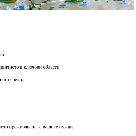
та
азвитието в ключови области.
ични среди.
ното преживяване за вашите нужди.