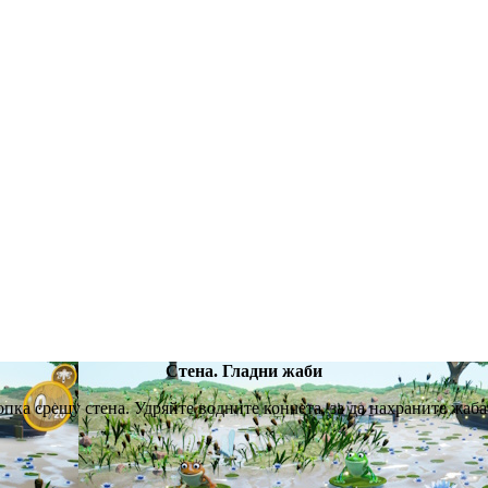
Стена. Гладни жаби
опка срещу стена. Удряйте водните кончета, за да нахраните жаба