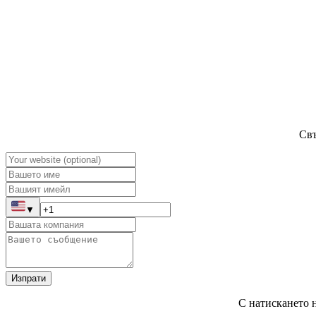
Свъ
▼
Изпрати
С натискането н