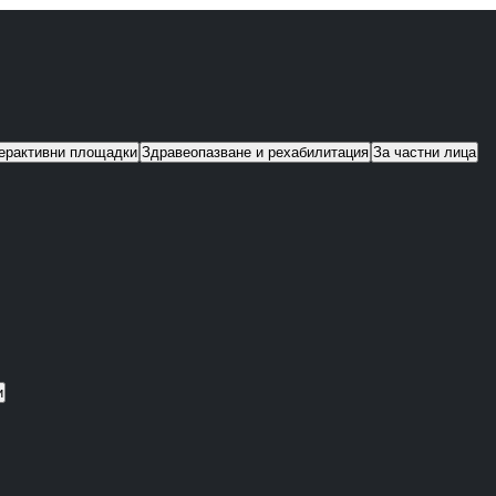
ерактивни площадки
Здравеопазване и рехабилитация
За частни лица
и