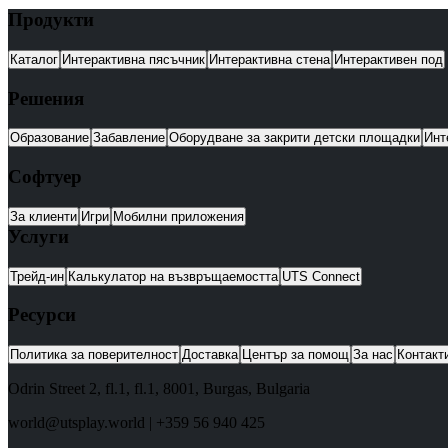
Продукти
Каталог
Интерактивна пясъчник
Интерактивна стена
Интерактивен под
Решения
Образование
Забавление
Оборудване за закрити детски площадки
Инт
Софтуер
За клиенти
Игри
Мобилни приложения
Услуги
Трейд-ин
Калькулатор на възвръщаемостта
UTS Connect
Ресурси
Политика за поверителност
Доставка
Център за помощ
За нас
Контакт
Odrin Street 2, fl.1
, fl.1,
8001
,
Burgas
,
Bulgaria
world@utsplay.world
|
+359 56 940 425