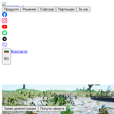
Продукти
Решения
Софтуер
Партньори
За нас
Контакти
BG
Т
Заяви демонстрация
Получи оферта