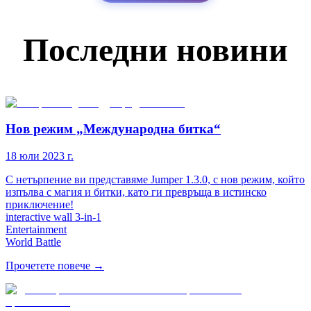
Последни новини
Нов режим „Международна битка“
18 юли 2023 г.
С нетърпение ви представяме Jumper 1.3.0, с нов режим, който
изпълва с магия и битки, като ги превръща в истинско
приключение!
interactive wall 3-in-1
Entertainment
World Battle
Прочетете повече
→