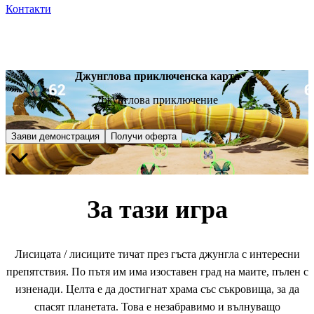
Контакти
Джунглова приключенска карта
Джунглова приключение
Заяви демонстрация
Получи оферта
За тази игра
Лисицата / лисиците тичат през гъста джунгла с интересни
препятствия. По пътя им има изоставен град на маите, пълен с
изненади. Целта е да достигнат храма със съкровища, за да
спасят планетата. Това е незабравимо и вълнуващо