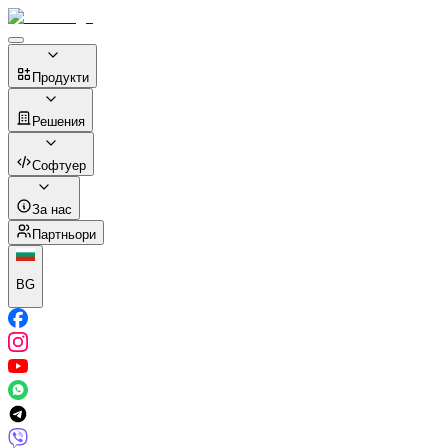
Продукти
Решения
Софтуер
За нас
Партньори
BG