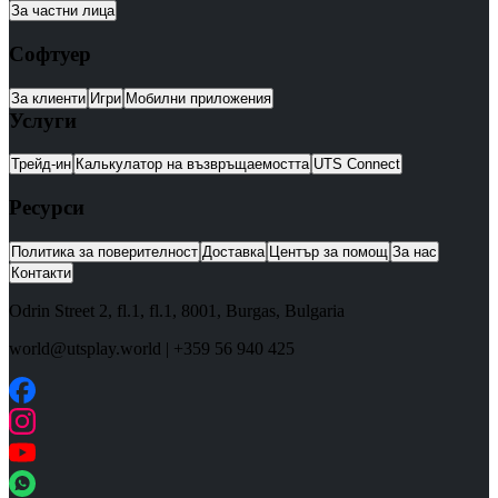
За частни лица
Софтуер
За клиенти
Игри
Мобилни приложения
Услуги
Трейд-ин
Калькулатор на възвръщаемостта
UTS Connect
Ресурси
Политика за поверителност
Доставка
Център за помощ
За нас
Контакти
Odrin Street 2, fl.1
, fl.1,
8001
,
Burgas
,
Bulgaria
world@utsplay.world
|
+359 56 940 425