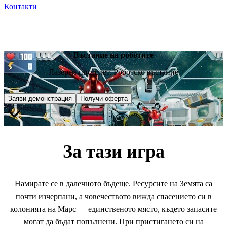
Контакти
Въстание на роботите
Лазерен пистолет. Роботско въстание
Заяви демонстрация
Получи оферта
За тази игра
Намирате се в далечното бъдеще. Ресурсите на Земята са
почти изчерпани, а човечеството вижда спасението си в
колонията на Марс — единственото място, където запасите
могат да бъдат попълнени. При пристигането си на