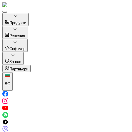
Продукти
Решения
Софтуер
За нас
Партньори
BG