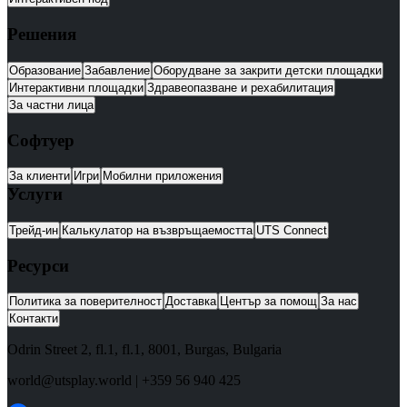
Решения
Образование
Забавление
Оборудване за закрити детски площадки
Интерактивни площадки
Здравеопазване и рехабилитация
За частни лица
Софтуер
За клиенти
Игри
Мобилни приложения
Услуги
Трейд-ин
Калькулатор на възвръщаемостта
UTS Connect
Ресурси
Политика за поверителност
Доставка
Център за помощ
За нас
Контакти
Odrin Street 2, fl.1
, fl.1,
8001
,
Burgas
,
Bulgaria
world@utsplay.world
|
+359 56 940 425